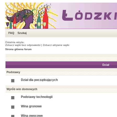
FAQ
Szukaj
Ostatnia wizyta:
Zobacz wątki bez odpowiedzi
|
Zobacz aktywne wątki
Strona główna forum
Dział
Podstawy
Dział dla początkujących
Wyrób win domowych
Podstawy technologii
Wina gronowe
Wina owocowe