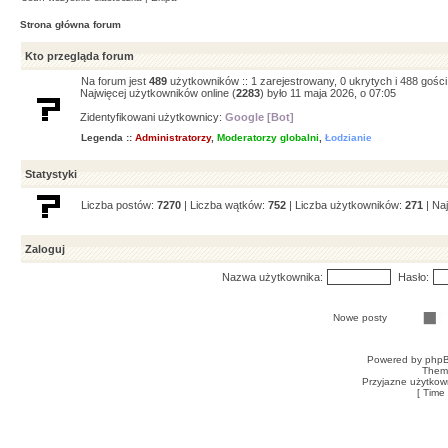
Strona główna forum
Kto przegląda forum
Na forum jest
489
użytkowników :: 1 zarejestrowany, 0 ukrytych i 488 gośc
Najwięcej użytkowników online (
2283
) było 11 maja 2026, o 07:05
Zidentyfikowani użytkownicy:
Google [Bot]
Legenda ::
Administratorzy
,
Moderatorzy globalni
,
Łodzianie
Statystyki
Liczba postów:
7270
| Liczba wątków:
752
| Liczba użytkowników:
271
| Na
Zaloguj
Nazwa użytkownika:
Hasło:
Nowe posty
Powered by
php
Them
Przyjazne użytkow
[ Time 