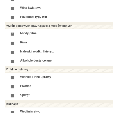
Wina kwiatowe
Pozostałe typy win
Wyrób domowych piw, nalewek i miodów pitnych
Miody pitne
Piwa
Nalewki, wódki, likiery...
Alkohole destylowane
Dział techniczny
Winnice i inne uprawy
Piwnice
Sprzęt
Kulinaria
Wędliniarstwo