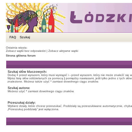
FAQ
Szukaj
Ostatnia wizyta:
Zobacz wątki bez odpowiedzi
|
Zobacz aktywne wątki
Strona główna forum
Szukaj słów kluczowych:
Dodaj
+
przed wyrazem, który musi wystąpić i
-
przed wyrazem, który nie może znaleźć się w
Wpisz listę słów oddzielanych za pomocą
|
pomiędzy nawiasami, jeśli tylko jedno z tych słó
znalezione. Możesz także użyć * zamiast dowolnego ciągu znaków.
Szukaj autora:
Możesz użyć * zamiast dowolnego ciągu znaków.
Przeszukaj działy:
Wybierz działy, które chcesz przeszukać. Poddziały są przeszukiwane automatycznie, chyba
„Przeszukuj poddziały” jest wyłączona.