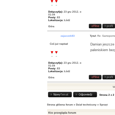
Dołączył(a):
23 gru 2012, o
01:04
Posty:
83
Lokalizacja:
Łódź
Góra
zajaczek83
Tytuł:
Re: Samopomoc
Coś już napisał
Damian jeszcze 
paleniskiem bez
Dołączył(a):
23 gru 2012, o
01:04
Posty:
83
Lokalizacja:
Łódź
Góra
Wy
Strona
2
z
2
Strona główna forum
»
Dział techniczny
»
Sprzęt
Kto przegląda forum