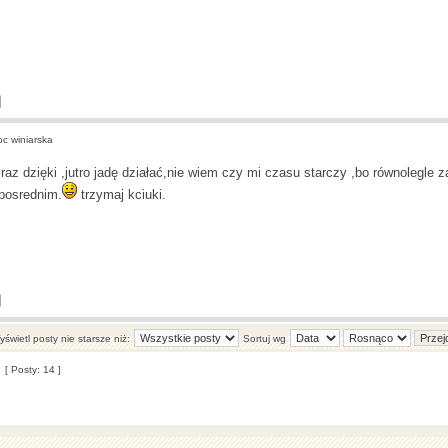
 winiarska
raz dzięki ,jutro jadę działać,nie wiem czy mi czasu starczy ,bo równolegl
posrednim.
trzymaj kciuki.
świetl posty nie starsze niż:
Sortuj wg
[ Posty: 14 ]