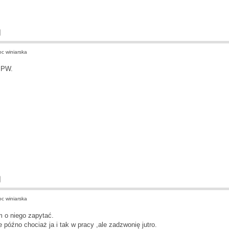
 winiarska
 PW.
 winiarska
m o niego zapytać.
he późno chociaż ja i tak w pracy ,ale zadzwonię jutro.