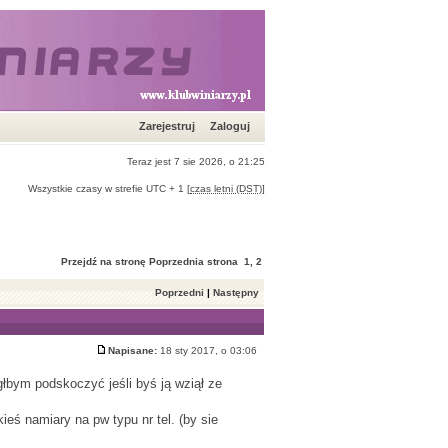
Zarejestruj
Zaloguj
Teraz jest 7 sie 2026, o 21:25
Wszystkie czasy w strefie UTC + 1 [
czas letni (DST)
]
Przejdź na stronę
Poprzednia strona
1
,
2
Poprzedni
|
Następny
Napisane:
18 sty 2017, o 03:06
głbym podskoczyć jeśli byś ją wziął ze
ieś namiary na pw typu nr tel. (by sie