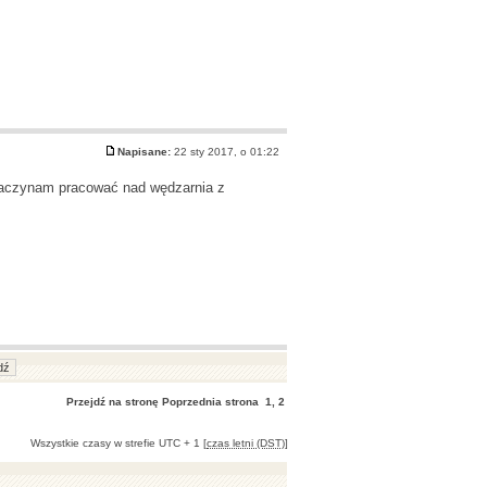
Napisane:
22 sty 2017, o 01:22
e zaczynam pracować nad wędzarnia z
Przejdź na stronę
Poprzednia strona
1
,
2
Wszystkie czasy w strefie UTC + 1 [
czas letni (DST)
]