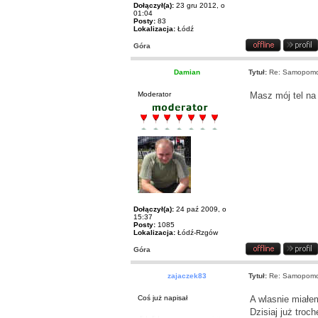
Dołączył(a):
23 gru 2012, o
01:04
Posty:
83
Lokalizacja:
Łódź
Góra
Damian
Tytuł:
Re: Samopomoc
Moderator
Masz mój tel na
Dołączył(a):
24 paź 2009, o
15:37
Posty:
1085
Lokalizacja:
Łódź-Rzgów
Góra
zajaczek83
Tytuł:
Re: Samopomoc
Coś już napisał
A wlasnie miałe
Dzisiaj już troc